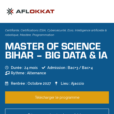
Certifiante
,
Certifications ESIA
,
Cybersécurité
,
Esia
,
Intelligence artificielle &
robotique
,
Mastère
,
Programmation
MASTER OF SCIENCE
BIHAR – BIG DATA & IA
Durée : 24 mois
Admission : Bac+3 / Bac+4
Rythme : Alternance
Rentrée : Octobre 2027
Lieu : Ajaccio
Télécharger le programme