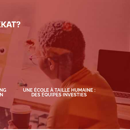
KKAT?
ING
UNE ÉCOLE À TAILLE HUMAINE :
ON
DES ÉQUIPES INVESTIES