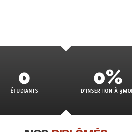
0
0
%
ÉTUDIANTS
D’INSERTION À 3MO