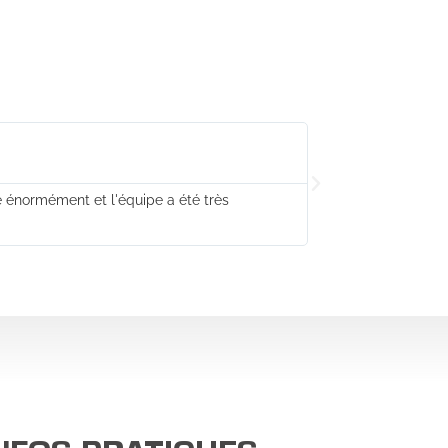
Marc-Antoi
Formation co
 énormément et l'équipe a été très
De solides connais
structure.