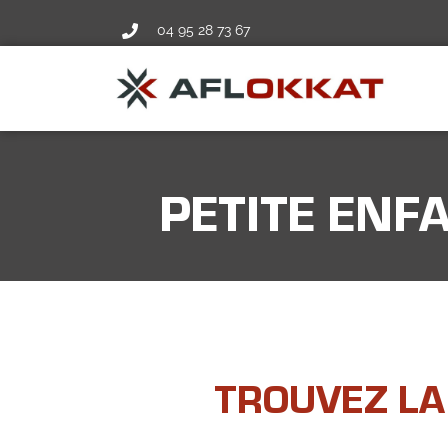
04 95 28 73 67
PETITE ENF
TROUVEZ LA