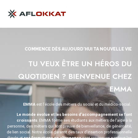
COMMENCE DÈS AUJOURD'HUI TA NOUVELLE VIE
TU VEUX ÊTRE UN HÉROS DU
QUOTIDIEN ? BIENVENUE CHEZ
EMMA
EMMA
est l’école des métiers du social et du médico-social.
Le monde évolue et les besoins d’accompagnement se font
croissants
. EMMA forme ses étudiants aux métiers de l’aide à la
personne, des métiers qui font preuve de bienveillance, de générosité,
de lien social. Notre école garantit des taux d’insertion professionnelle
élevés et
ses formations en alternance
sont reconnues par tous les